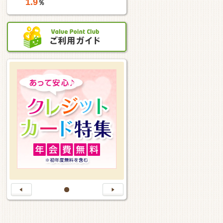
1.9
％
1