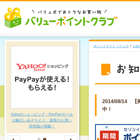
ポイントサイト バリュポ
>
お知
2014/08/
中！
～
Yahoo!ショッピング・PayPayモール
は幅広い品ぞろえと、最新のお買い
得情報が満載！