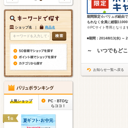
1
2
期間限定☆バリュポ経由で
もれなく全員に総額1100
ショップ名
|
商品名
※PCサイト専用となりま
■期間：2014/8/13(水) ～ 20
～ いつでもどこ
お知らせ一覧へ戻る
人気ショップ
PC・BTOな
らココ！