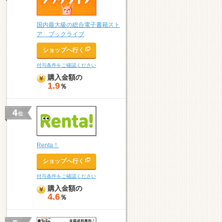
国内最大級の総合電子書籍スト
ア ブックライブ
ショップへ行く
付与条件をご確認ください
購入金額の
1.9
％
Renta！
ショップへ行く
付与条件をご確認ください
購入金額の
4.6
％