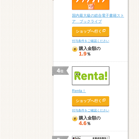
国内最大級の総合電子書籍スト
ア ブックライブ
ショップへ行く
付与条件をご確認ください
購入金額の
1.9
％
Renta！
ショップへ行く
付与条件をご確認ください
購入金額の
4.6
％