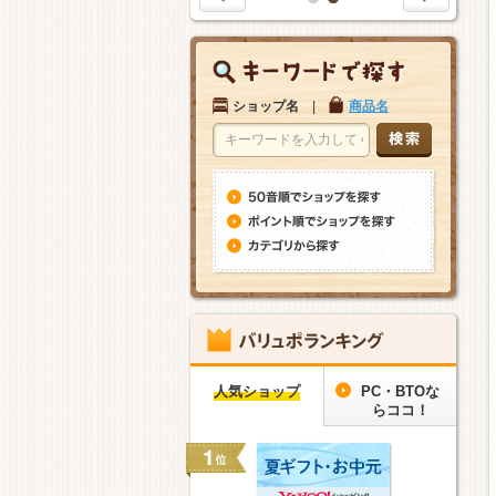
1
2
ショップ名
|
商品名
人気ショップ
PC・BTOな
らココ！