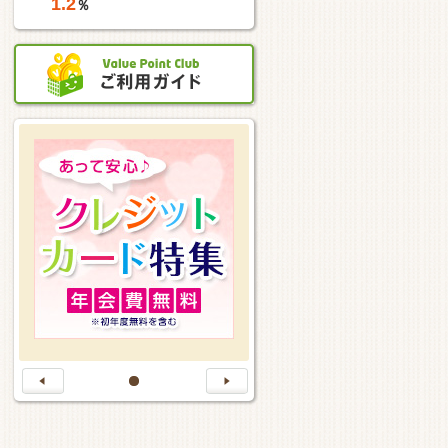
1.2
％
1