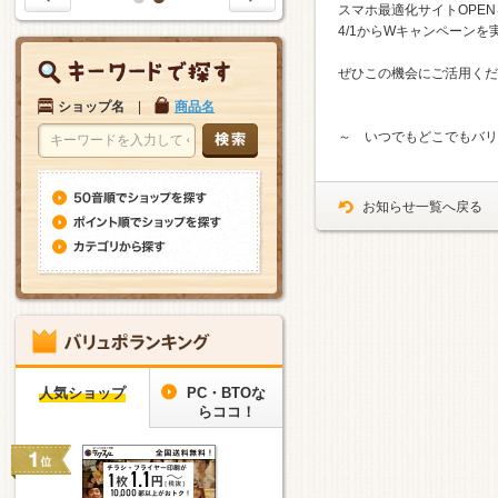
1
2
スマホ最適化サイトOPE
4/1からWキャンペーンを実
ぜひこの機会にご活用くだ
ショップ名
|
商品名
～ いつでもどこでもバリ
お知らせ一覧へ戻る
人気ショップ
PC・BTOな
らココ！