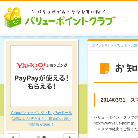
ポイントサイト バリュポ
>
お知
2014/03/3
～
Yahoo!ショッピング・PayPayモール
バリューポイントクラブの
は幅広い品ぞろえと、最新のお買い
http://www.value-point.jp
得情報が満載！
※スマホ経由でご覧くだ