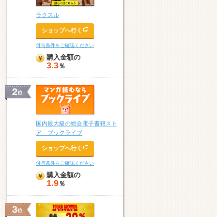
ラクスル
ショップへ行く
付与条件をご確認ください
購入金額の
3.3
％
国内最大級の総合電子書籍スト
ア ブックライブ
ショップへ行く
付与条件をご確認ください
購入金額の
1.9
％