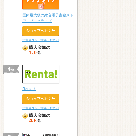
国内最大級の総合電子書籍スト
ア ブックライブ
ショップへ行く
付与条件をご確認ください
購入金額の
1.9
％
Renta！
ショップへ行く
付与条件をご確認ください
購入金額の
4.6
％