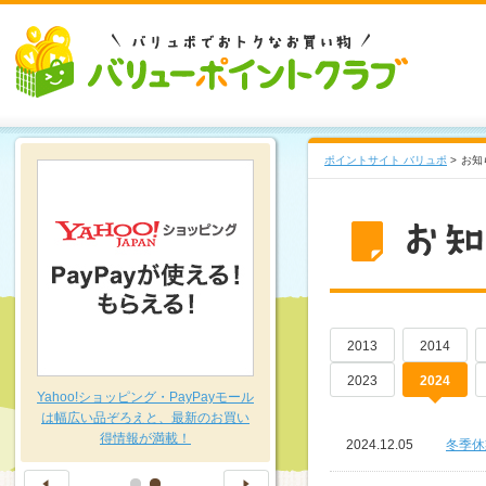
ポイントサイト バリュポ
>
お知
2013
2014
2023
2024
～
Yahoo!ショッピング・PayPayモール
は幅広い品ぞろえと、最新のお買い
得情報が満載！
2024.12.05
冬季休