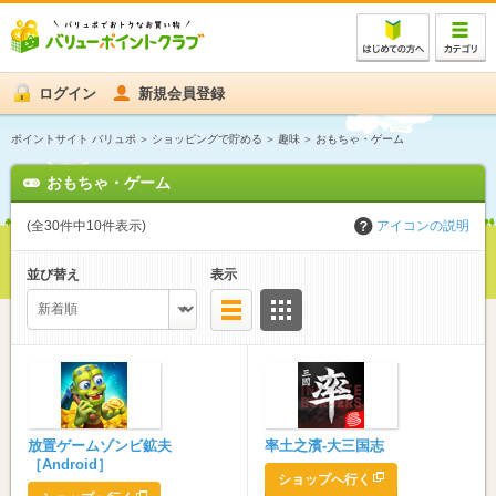
ログイン
新規会員登録
ポイントサイト バリュポ
ショッピングで貯める
趣味
おもちゃ・ゲーム
おもちゃ・ゲーム
(全30件中10件表示)
アイコンの説明
並び替え
表示
リスト
サムネイル
放置ゲームゾンビ鉱夫
率土之濱-大三国志
［Android］
ショップへ行く