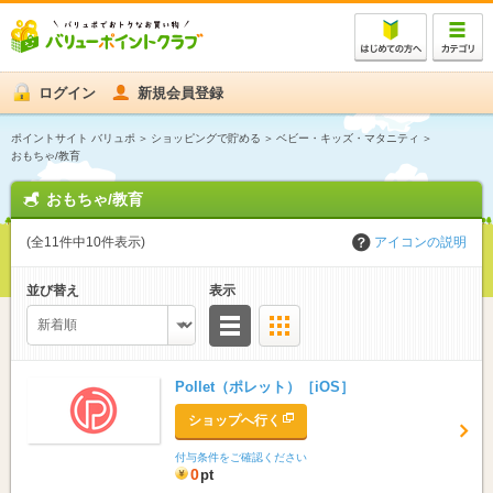
ログイン
新規会員登録
ポイントサイト バリュポ
ショッピングで貯める
ベビー・キッズ・マタニティ
おもちゃ/教育
おもちゃ/教育
(全11件中10件表示)
アイコンの説明
並び替え
表示
リスト
サムネイル
Pollet（ポレット）［iOS］
ショップへ行く
付与条件をご確認ください
0
pt