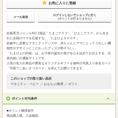
お気に入りに登録
ログインしないでショップに行く
メール送信
(ポイントが貯まりません)
妊娠育児ジャンルNO.1雑誌「たまごクラブ」「ひよこクラブ」から生ま
れた全国のママを応援する、『たまひよＳＨＯＰ』
妊娠中に必要なマタニティグッズや、赤ちゃんとママにとってうれしい機
能性やデザインにこだわったグッズが勢ぞろい。
「たまひよの内祝」は、お子様の誕生の喜びを心を込めてお伝えする、出
産内祝いの通販サイトです。
人気の名入れ商品や豊富なオリジナルギフトを無料の写真入り命名カード
「写真でごあいさつカード」を添えてお贈りできます。
このショップの取り扱い品目
マタニティ・ベビー ／ おもちゃ/教育 ／ ギフト
ポイント付与条件
■ポイント獲得条件
商品購入後、入金確認