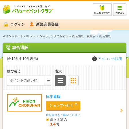
ログイン
新規会員登録
ポイントサイト バリュポ
ショッピングで貯める
総合通販・百貨店
総合通販
総合通販
(全12件中10件表示)
アイコンの説明
並び替え
表示
リスト
サムネイル
日本直販
ショップへ行く
付与条件をご確認ください
購入金額の
3.4
％