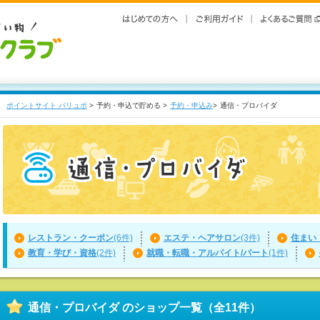
ポイントサイト バリュポ
>
予約・申込で貯める >
予約・申込み
>
通信・プロバイダ
レストラン・クーポン
(6件)
エステ・ヘアサロン
(3件)
住まい
教育・学び・資格
(2件)
就職・転職・アルバイト/パート
(1件)
通信・プロバイダ のショップ一覧（全11件）