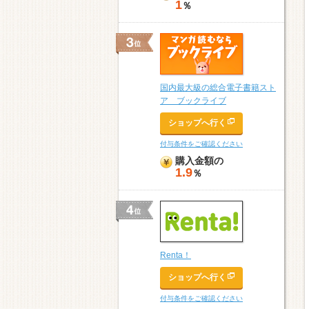
1
％
国内最大級の総合電子書籍スト
ア ブックライブ
ショップへ行く
付与条件をご確認ください
購入金額の
1.9
％
Renta！
ショップへ行く
付与条件をご確認ください