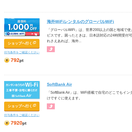
海外WiFiレンタルのグローバルWiFi
「グローバルWiFi」は、世界200以上の国と地域で
ビスです。困ったときは、日本語対応の24時間受付
れさえあれば、海外...
ショップへ行く
付与条件をご確認ください
792
pt
SoftBank Air
「SoftBank Air」は、WiFi搭載で自宅のどこ
けですぐに使えます。
ショップへ行く
付与条件をご確認ください
7920
pt