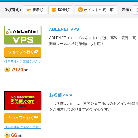
並び替え :
新着順
50音順
ポイントの高い順
表示 :
ABLENET VPS
ABLENET（エイブルネット）では、高速・安定・高
関連ツールの常時稼働にも対応！
ショップへ行く
付与条件をご確認ください
7920
pt
お名前.com
「お名前.com」は、国内シェアNo.1のドメイン登
をご用意しておりますので安心です。
ショップへ行く
付与条件をご確認ください
66
pt