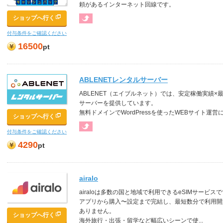
頼があるインターネット回線です。
ショップへ行く
付与条件をご確認ください
16500
pt
ABLENETレンタルサーバー
ABLENET（エイブルネット）では、安定稼働実績
サーバーを提供しています。
無料ドメインでWordPressを使ったWEBサイト運営
ショップへ行く
付与条件をご確認ください
4290
pt
airalo
airaloは多数の国と地域で利用できるeSIMサービス
アプリから購入〜設定まで完結し、最短数分で利用開
ありません。
ショップへ行く
海外旅行・出張・留学など幅広いシーンで使...