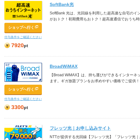
SoftBank光
SoftBank 光は、光回線を利用した超高速な自宅
がおトク！初期費用もおトク！超高速通信でおうち時間
ショップへ行く
付与条件をご確認ください
7920
pt
BroadWiMAX
【Broad WiMAX】は、持ち運びができるインタ
ます。ギガ放題プランをお求めやすい価格でご提供！
ショップへ行く
付与条件をご確認ください
3300
pt
フレッツ光｜お申し込みサイト
NTTが提供する光回線【フレッツ光】「フレッツ光