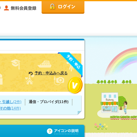
予約・申込みへ戻る
・引越し
(2件)
通信・プロバイダ(11件)
その他
(14件)