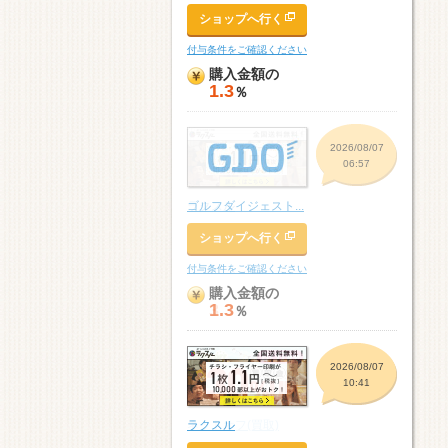
ショップへ行く
付与条件をご確認ください
購入金額の
1.3
％
2026/08/07
06:57
ゴルフダイジェスト...
ショップへ行く
付与条件をご確認ください
購入金額の
1.3
％
2026/08/07
06:36
ネットオフ(買取)