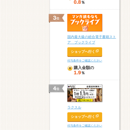
0.8
％
国内最大級の総合電子書籍スト
ア ブックライブ
ショップへ行く
付与条件をご確認ください
購入金額の
1.9
％
ラクスル
ショップへ行く
付与条件をご確認ください