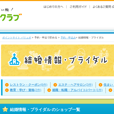
ポイントサイト バリュポ
>
予約・申込で貯める >
予約・申込み
>
結婚情報・ブライダル
レストラン・クーポン
(6件)
エステ・ヘアサロン
(3件)
住まい
教育・学び・資格
(2件)
就職・転職・アルバイト/パート
(1件)
結婚情報・ブライダル のショップ一覧