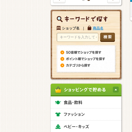
1
2
ショップ名
|
商品名