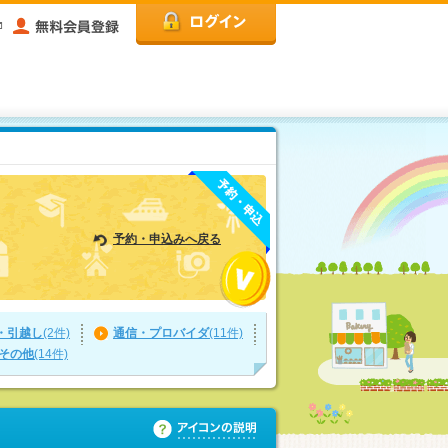
予約・申込みへ戻る
・引越し
(2件)
通信・プロバイダ
(11件)
その他
(14件)