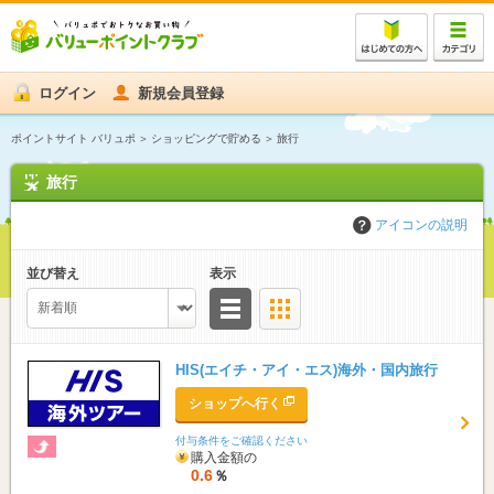
ログイン
新規会員登録
ポイントサイト バリュポ
ショッピングで貯める
旅行
旅行
アイコンの説明
並び替え
表示
リスト
サムネイル
HIS(エイチ・アイ・エス)海外・国内旅行
ショップへ行く
付与条件をご確認ください
購入金額の
0.6
％