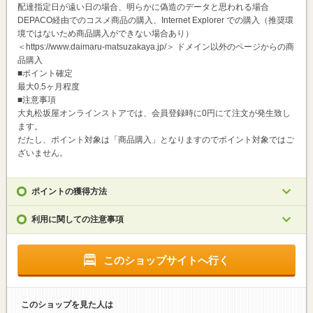
配達指定日が遠い日の場合、明らかに偽造のデータと思われる場合
DEPACO経由でのコスメ商品の購入、Internet Explorer での購入（推奨環
境ではないため商品購入ができない場合あり）
＜https://www.daimaru-matsuzakaya.jp/＞ ドメイン以外のページからの商
品購入
■ポイント確定
最大0.5ヶ月程度
■注意事項
大丸松坂屋オンラインストアでは、会員登録時に0円にて注文が発生致し
ます。
だたし、ポイント対象は「商品購入」となりますのでポイント対象ではご
ざいません。
ポイントの獲得方法
利用に関しての注意事項
このショップサイトへ行く
このショップを見た人は