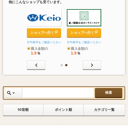
他にこんなショップも見ています。
ップへ行く
ショップへ行く
ショップへ行く
をご確認ください
付与条件をご確認ください
付与条件をご確認ください
金額の
購入金額の
購入金額の
1.9
1.9
％
％
％
50音順
ポイント順
カテゴリ一覧