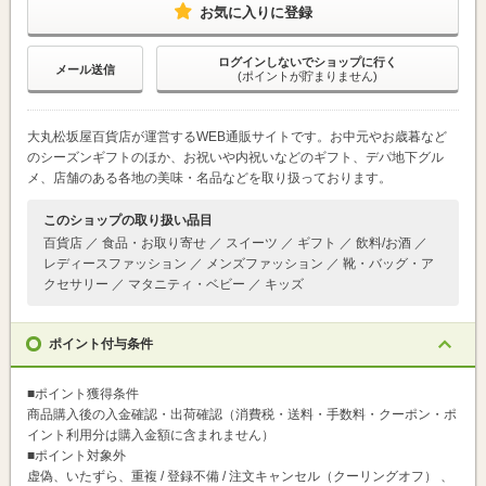
お気に入りに登録
ログインしないでショップに行く
メール送信
(ポイントが貯まりません)
大丸松坂屋百貨店が運営するWEB通販サイトです。お中元やお歳暮など
のシーズンギフトのほか、お祝いや内祝いなどのギフト、デパ地下グル
メ、店舗のある各地の美味・名品などを取り扱っております。
このショップの取り扱い品目
百貨店 ／ 食品・お取り寄せ ／ スイーツ ／ ギフト ／ 飲料/お酒 ／
レディースファッション ／ メンズファッション ／ 靴・バッグ・ア
クセサリー ／ マタニティ・ベビー ／ キッズ
ポイント付与条件
■ポイント獲得条件
商品購入後の入金確認・出荷確認（消費税・送料・手数料・クーポン・ポ
イント利用分は購入金額に含まれません）
■ポイント対象外
虚偽、いたずら、重複 / 登録不備 / 注文キャンセル（クーリングオフ） 、