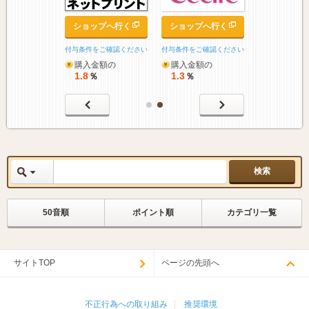
ップへ行く
ショップへ行く
ショップへ行く
をご確認ください
付与条件をご確認ください
付与条件をご確認ください
金額の
購入金額の
購入金額の
1.8
1.3
％
％
％
50音順
ポイント順
カテゴリ一覧
サイトTOP
ページの先頭へ
不正行為への取り組み
推奨環境