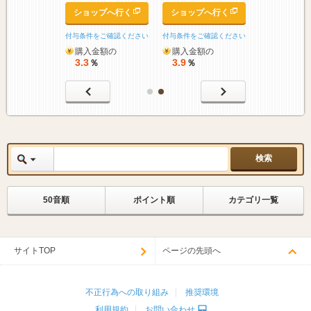
ップへ行く
ショップへ行く
ショップへ行く
をご確認ください
付与条件をご確認ください
付与条件をご確認ください
金額の
購入金額の
購入金額の
3.3
3.9
％
％
％
50音順
ポイント順
カテゴリ一覧
サイトTOP
ページの先頭へ
不正行為への取り組み
推奨環境
利用規約
お問い合わせ