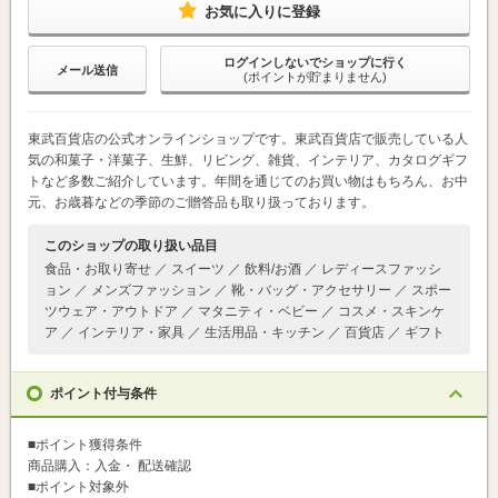
お気に入りに登録
ログインしないでショップに行く
メール送信
(ポイントが貯まりません)
東武百貨店の公式オンラインショップです。東武百貨店で販売している人
気の和菓子・洋菓子、生鮮、リビング、雑貨、インテリア、カタログギフ
トなど多数ご紹介しています。年間を通じてのお買い物はもちろん、お中
元、お歳暮などの季節のご贈答品も取り扱っております。
このショップの取り扱い品目
食品・お取り寄せ ／ スイーツ ／ 飲料/お酒 ／ レディースファッシ
ョン ／ メンズファッション ／ 靴・バッグ・アクセサリー ／ スポー
ツウェア・アウトドア ／ マタニティ・ベビー ／ コスメ・スキンケ
ア ／ インテリア・家具 ／ 生活用品・キッチン ／ 百貨店 ／ ギフト
ポイント付与条件
■ポイント獲得条件
商品購入：入金・ 配送確認
■ポイント対象外