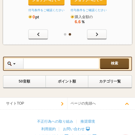
ップへ行く
ショップへ行く
ショップへ行く
をご確認ください
付与条件をご確認ください
付与条件をご確認ください
0
pt
購入金額の
6.6
％
50音順
ポイント順
カテゴリ一覧
サイトTOP
ページの先頭へ
不正行為への取り組み
推奨環境
利用規約
お問い合わせ