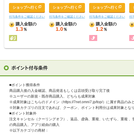
ショップへ行く
ショップへ行く
ショップへ行く
付与条件をご確認ください
付与条件をご確認ください
付与条件をご確認ください
付
購入金額の
購入金額の
購入金額の
1.3
1.0
1.2
％
％
％
■ポイント獲得条件
商品購入後の入金確認、商品発送もしくは店頭受け取り完了後
※ユーザーの新規・既存商品購入、どちらも成果対象
※成果対象はこちらのドメイン（https://7net.omni7.jp/top/）に属す商品
※対象カテゴリの注文であれば、クーポン、ポイント利用分は成果対象とな
■ポイント対象外
注文キャンセル（クーリングオフ）、返品、虚偽、重複、いたずら、重複 、
の商品購入、アプリ経由の購入
※以下カテゴリの商材：