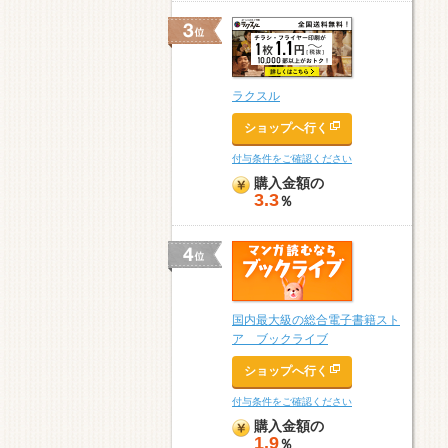
ラクスル
ショップへ行く
付与条件をご確認ください
購入金額の
3.3
％
国内最大級の総合電子書籍スト
ア ブックライブ
ショップへ行く
付与条件をご確認ください
購入金額の
1.9
％