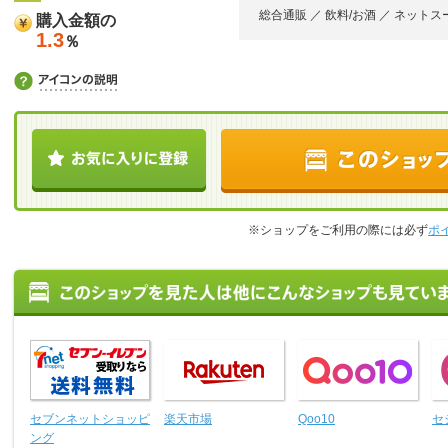
総合通販 ／ 飲料/お酒 ／ ネット
購入金額の
1.3
％
※ショップをご利用の際には必ず
ポ
セブンネットショッピ
楽天市場
Qoo10
セ
ング