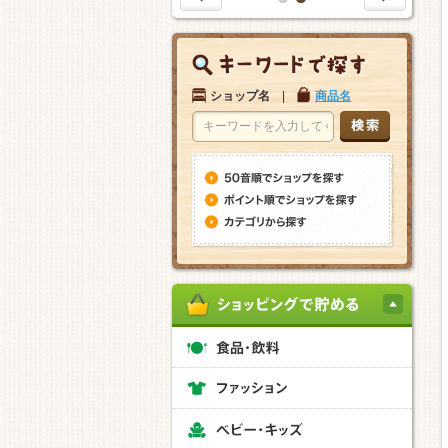
1
2
ショップ名
|
商品名