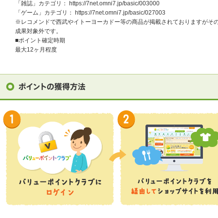
「雑誌」カテゴリ： https://7net.omni7.jp/basic/003000
「ゲーム」カテゴリ： https://7net.omni7.jp/basic/027003
※レコメンドで西武やイトーヨーカドー等の商品が掲載されておりますがそ
成果対象外です。
■ポイント確定時期
最大12ヶ月程度