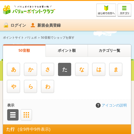
ログイン
新規会員登録
ポイントサイト バリュポ
50音順でショップを探す
50音順
ポイント順
カテゴリ一覧
あ
か
さ
た
な
は
ま
や
ら
わ
表示
アイコンの説明
リスト
サムネイル
た行
(全9件中9件表示)