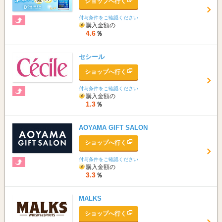
ショップへ行く
条件
付与条件をご確認ください
すぐもらえる
無料
購入金額の
4.6
％
ポイントアップ
期間限定
セシール
もうすぐ終了
送料無料
ショップへ行く
プラス特典
Wポイント
付与条件をご確認ください
購入金額の
トクトク
バリュポ限定
1.3
％
安心
登録不要
AOYAMA GIFT SALON
ショップへ行く
付与条件をご確認ください
購入金額の
3.3
％
MALKS
ショップへ行く