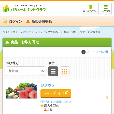
ログイン
新規会員登録
ポイントサイト バリュポ
ショッピングで貯める
食品・飲料
食品・お取り寄せ
食品・お取り寄せ
アイコンの説明
並び替え
表示
リスト
サムネイル
JAタウン
ショップへ行く
付与条件をご確認ください
購入金額の
3.1
％