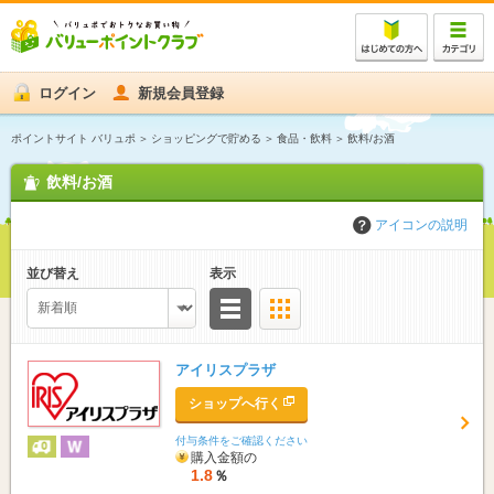
ログイン
新規会員登録
ポイントサイト バリュポ
ショッピングで貯める
食品・飲料
飲料/お酒
飲料/お酒
アイコンの説明
並び替え
表示
リスト
サムネイル
アイリスプラザ
ショップへ行く
付与条件をご確認ください
購入金額の
1.8
％