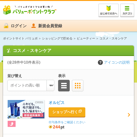
ログイン
新規会員登録
ポイントサイト バリュポ
ショッピングで貯める
ビューティー
コスメ・スキンケア
コスメ・スキンケア
(全28件中10件表示)
アイコンの説明
並び替え
表示
リスト
サムネイル
オルビス
ショップへ行く
付与条件をご確認ください
244
pt