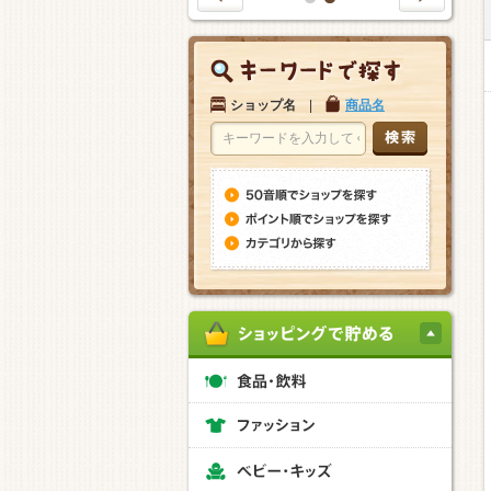
1
2
ショップ名
|
商品名