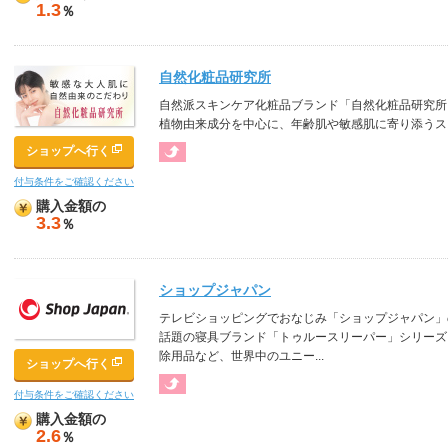
1.3
％
自然化粧品研究所
自然派スキンケア化粧品ブランド「自然化粧品研究所
植物由来成分を中心に、年齢肌や敏感肌に寄り添うス
ショップへ行く
付与条件をご確認ください
購入金額の
3.3
％
ショップジャパン
テレビショッピングでおなじみ「ショップジャパン」
話題の寝具ブランド「トゥルースリーパー」シリーズ
除用品など、世界中のユニー...
ショップへ行く
付与条件をご確認ください
購入金額の
2.6
％