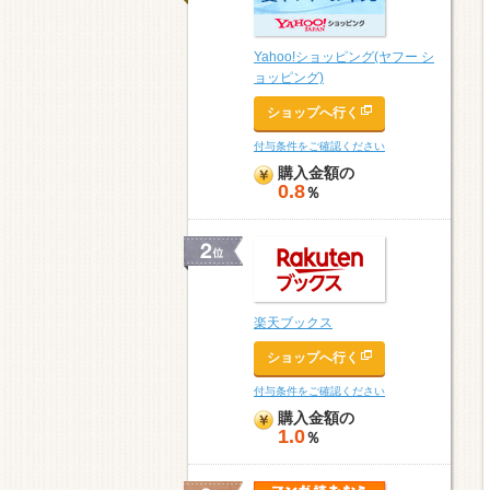
Yahoo!ショッピング(ヤフー シ
ョッピング)
ショップへ行く
付与条件をご確認ください
購入金額の
0.8
％
楽天ブックス
ショップへ行く
付与条件をご確認ください
購入金額の
1.0
％