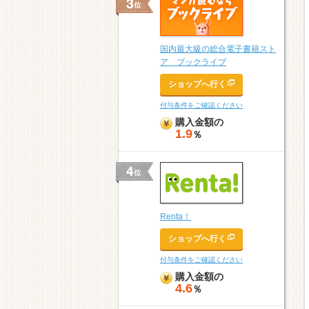
国内最大級の総合電子書籍スト
ア ブックライブ
ショップへ行く
付与条件をご確認ください
購入金額の
1.9
％
Renta！
ショップへ行く
付与条件をご確認ください
購入金額の
4.6
％