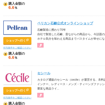
購入金額の
6.6
％
ペリカン石鹸公式オンラインショップ
石鹸製造に携わり70年
自社で製造した石鹸、昔ながらの商品から、今話題の
ホテル気分を味わえる商品までバスタイムが幸せにな
ショップへ行く
付与条件をご確認ください
購入金額の
6.6
％
セシール
カタログ通販のセシール（cecile）が運営する、
インナー、レディース・メンズ・ティーンズファッシ
豊富な商品ライ...
ショップへ行く
付与条件をご確認ください
購入金額の