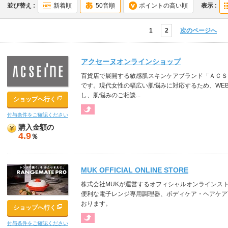
並び替え :
新着順
50音順
ポイントの高い順
表示 :
1
2
次のページへ
アクセーヌオンラインショップ
百貨店で展開する敏感肌スキンケアブランド「ＡＣＳ
です。現代女性の幅広い肌悩みに対応するため、WE
し、肌悩みのご相談...
ショップへ行く
付与条件をご確認ください
購入金額の
4.9
％
MUK OFFICIAL ONLINE STORE
株式会社MUKが運営するオフィシャルオンラインス
便利な電子レンジ専用調理器、ボディケア・ヘアケア
おります。
ショップへ行く
付与条件をご確認ください