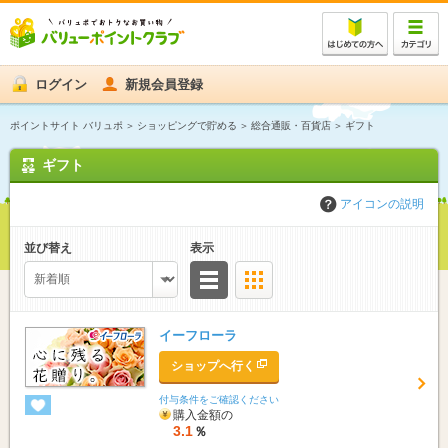
ログイン
新規会員登録
ポイントサイト バリュポ
ショッピングで貯める
総合通販・百貨店
ギフト
ギフト
アイコンの説明
並び替え
表示
リスト
サムネイル
イーフローラ
ショップへ行く
付与条件をご確認ください
購入金額の
3.1
％