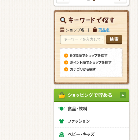
1
2
ショップ名
|
商品名