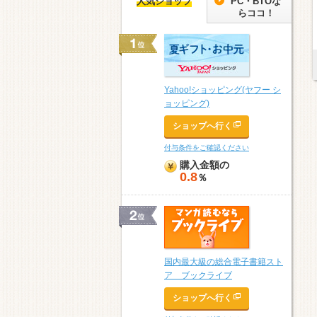
人気ショップ
PC・BTOな
らココ！
Yahoo!ショッピング(ヤフー シ
ョッピング)
ショップへ行く
付与条件をご確認ください
購入金額の
0.8
％
国内最大級の総合電子書籍スト
ア ブックライブ
ショップへ行く