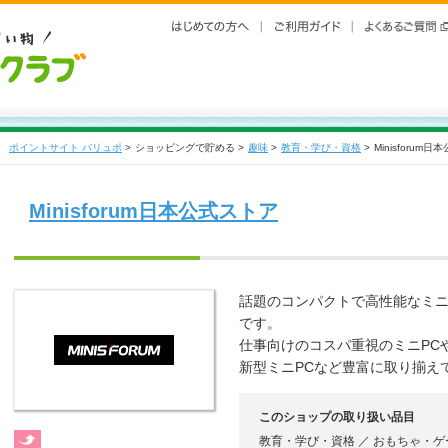
ポイントサイト バリュポ
>
ショッピングで貯める >
趣味
>
教育・学び・資格
>
Minisforum
Minisforum日本公式ストア
話題のコンパクトで高性能なミニ
です。
仕事向けのコスパ重視のミニPCや
新型ミニPCなど豊富に取り揃え
このショップの取り扱い品目
教育・学び・資格 ／ おもちゃ・ゲ