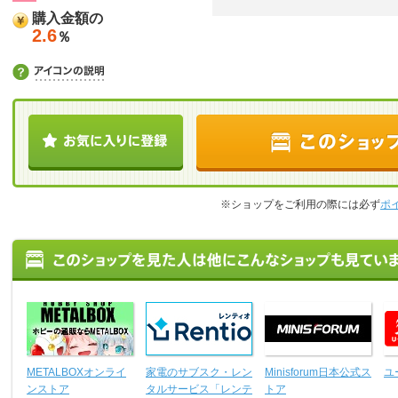
購入金額の
2.6
％
※ショップをご利用の際には必ず
ポ
METALBOXオンライ
家電のサブスク・レン
Minisforum日本公式ス
ユ
ンストア
タルサービス「レンテ
トア