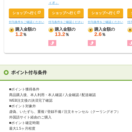
ィオ」
ショップへ行く
ショップへ行く
ショップへ行く
付与条件をご確認ください
付与条件をご確認ください
付与条件をご確認ください
付
購入金額の
購入金額の
購入金額の
1.2
13.2
2.6
％
％
％
■ポイント獲得条件
商品購入後、本人利用・本人確認 / 入金確認 / 配送確認
WEB注文後の決済完了確認
■ポイント対象外
虚偽、いたずら、重複 / 登録不備 / 注文キャンセル（クーリングオフ）
外国語サイト経由のご購入
■ポイント確定時期
最大1.5ヶ月程度