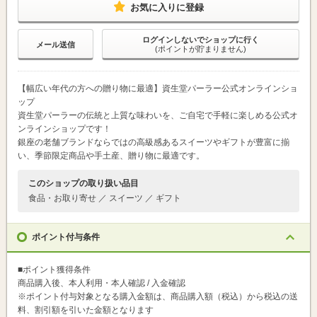
お気に入りに登録
ログインしないでショップに行く
メール送信
(ポイントが貯まりません)
【幅広い年代の方への贈り物に最適】資生堂パーラー公式オンラインショ
ップ
資生堂パーラーの伝統と上質な味わいを、ご自宅で手軽に楽しめる公式オ
ンラインショップです！
銀座の老舗ブランドならではの高級感あるスイーツやギフトが豊富に揃
い、季節限定商品や手土産、贈り物に最適です。
このショップの取り扱い品目
食品・お取り寄せ ／ スイーツ ／ ギフト
ポイント付与条件
■ポイント獲得条件
商品購入後、本人利用・本人確認 / 入金確認
※ポイント付与対象となる購入金額は、商品購入額（税込）から税込の送
料、割引額を引いた金額となります