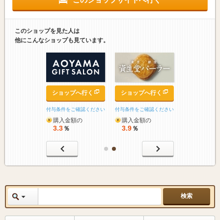
このショップを見た人は
他にこんなショップも見ています。
ップへ行く
ショップへ行く
ショップへ行く
をご確認ください
付与条件をご確認ください
付与条件をご確認ください
金額の
購入金額の
購入金額の
3.3
3.9
％
％
％