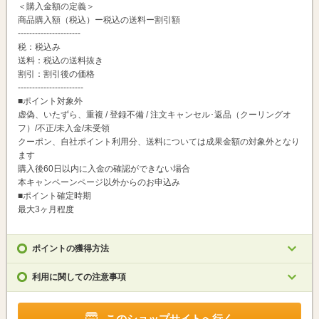
＜購入金額の定義＞
商品購入額（税込）ー税込の送料ー割引額
----------------------
税：税込み
送料：税込の送料抜き
割引：割引後の価格
-----------------------
■ポイント対象外
虚偽、いたずら、重複 / 登録不備 / 注文キャンセル･返品（クーリングオ
フ）/不正/未入金/未受領
クーポン、自社ポイント利用分、送料については成果金額の対象外となり
ます
購入後60日以内に入金の確認ができない場合
本キャンペーンページ以外からのお申込み
■ポイント確定時期
最大3ヶ月程度
ポイントの獲得方法
利用に関しての注意事項
このショップサイトへ行く