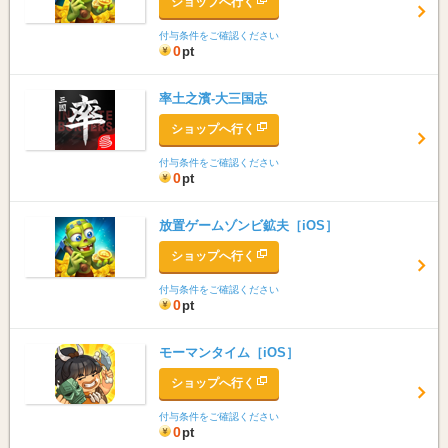
ショップへ行く
条件
付与条件をご確認ください
すぐもらえる
無料
0
pt
ポイントアップ
期間限定
率土之濱-大三国志
もうすぐ終了
送料無料
ショップへ行く
プラス特典
Wポイント
付与条件をご確認ください
0
pt
トクトク
バリュポ限定
放置ゲームゾンビ鉱夫［iOS］
安心
登録不要
ショップへ行く
付与条件をご確認ください
0
pt
モーマンタイム［iOS］
ショップへ行く
付与条件をご確認ください
0
pt