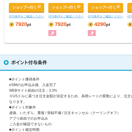
ショップへ行く
ショップへ行く
ショップへ行く
付与条件をご確認ください
付与条件をご確認ください
付与条件をご確認ください
付
7920
7920
4290
pt
pt
pt
■ポイント獲得条件
eSIMのお申込み後、入金完了
WEBサイト経由の注文：3.3%
※USドルに基づき注文金額が決定するため、為替レートの変動により、注文
なります。
■ポイント対象外
虚偽、いたずら、重複 / 登録不備 / 注文キャンセル（クーリングオフ）
アプリ経由でのお申込み
ご入金が確認できないもの
■ポイント確定時期