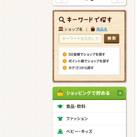
1
2
ショップ名
|
商品名