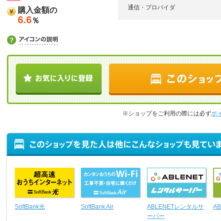
通信・プロバイダ
購入金額の
6.6
％
※ショップをご利用の際には必ず
ポ
SoftBank光
SoftBank Air
ABLENETレンタルサ
AB
ーバー