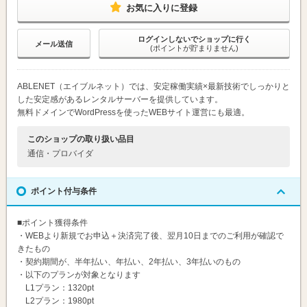
お気に入りに登録
ログインしないでショップに行く
メール送信
(ポイントが貯まりません)
ABLENET（エイブルネット）では、安定稼働実績×最新技術でしっかりと
した安定感があるレンタルサーバーを提供しています。
無料ドメインでWordPressを使ったWEBサイト運営にも最適。
このショップの取り扱い品目
通信・プロバイダ
ポイント付与条件
■ポイント獲得条件
・WEBより新規でお申込＋決済完了後、翌月10日までのご利用が確認で
きたもの
・契約期間が、半年払い、年払い、2年払い、3年払いのもの
・以下のプランが対象となります
L1プラン：1320pt
L2プラン：1980pt